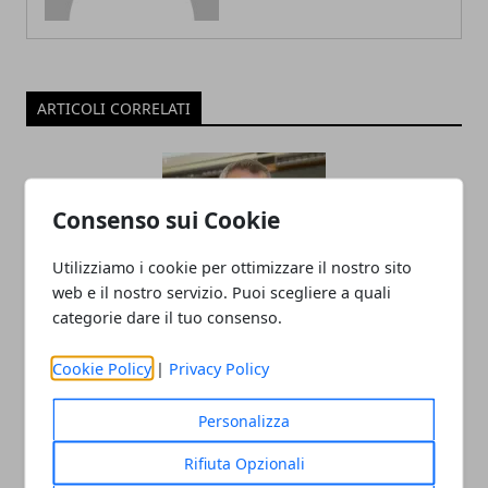
ARTICOLI CORRELATI
Consenso sui Cookie
Utilizziamo i cookie per ottimizzare il nostro sito
web e il nostro servizio. Puoi scegliere a quali
categorie dare il tuo consenso.
Il professor Nuzzolese, a Torino come a
Cookie Policy
|
Privacy Policy
Bari: scienza e diritti umani nel nome
dell’identità perduta
Personalizza
20/11/2025
Rifiuta Opzionali