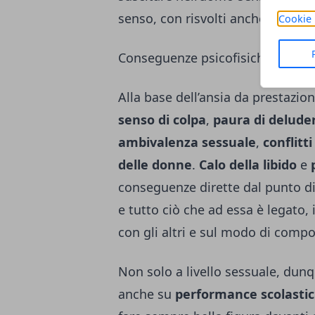
senso, con risvolti anche in ambi
Cookie 
Conseguenze psicofisiche e socia
Alla base dell’ansia da prestazio
senso di colpa
,
paura di deluder
ambivalenza sessuale
,
conflitti
delle donne
.
Calo della libido
e
conseguenze dirette dal punto di 
e tutto ciò che ad essa è legato,
con gli altri e sul modo di compor
Non solo a livello sessuale, dunq
anche su
performance scolasti