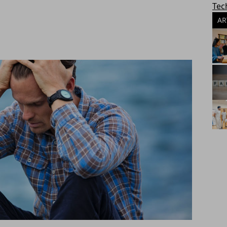
Tec
AR