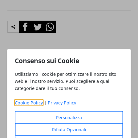
Facebook
Twitter
Whatsapp
Articolo Precedente
Articolo Successivo
Consenso sui Cookie
Scoperti esemplari di
Batteri in bagno: una
camaleonte di Voeltzkowi
nuova ricerca mostra cosa
Utilizziamo i cookie per ottimizzare il nostro sito
c'è nel WC
web e il nostro servizio. Puoi scegliere a quali
categorie dare il tuo consenso.
Cookie Policy
|
Privacy Policy
Personalizza
Redazione
Rifiuta Opzionali