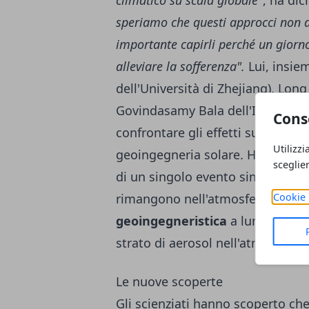
climatico su scala globale
", ha dic
speriamo che questi approcci non d
importante capirli perché un giorn
alleviare la sofferenza".
Lui, insie
dell'Università di Zhejiang), Long
Govindasamy Bala dell'Indian Inst
Cons
confrontare gli effetti sul clima 
Utilizzi
geoingegneria solare. Hanno usat
sceglie
di un singolo evento simile a un v
Cookie 
rimangono nell'atmosfera per po
geoingegneristica
a lungo termi
strato di aerosol nell'atmosfera.
Le nuove scoperte
Gli scienziati hanno scoperto ch