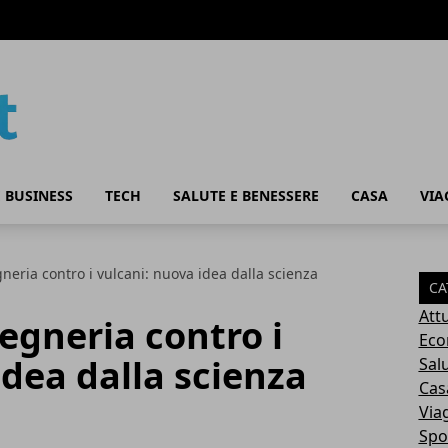
 BUSINESS
TECH
SALUTE E BENESSERE
CASA
VIA
neria contro i vulcani: nuova idea dalla scienza
CA
Attu
egneria contro i
Eco
idea dalla scienza
Sal
Cas
Via
Spo