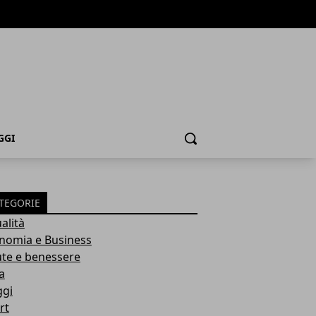
GGI
Cerca
TEGORIE
alità
nomia e Business
ute e benessere
a
ggi
rt