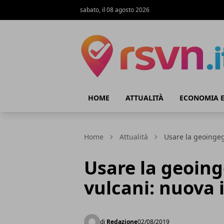
sabato, il 08 agosto 2026
Rsvn.it
HOME
ATTUALITÀ
ECONOMIA E
Home
Attualità
Usare la geoingeg
Usare la geoing
vulcani: nuova 
di
Redazione
02/08/2019