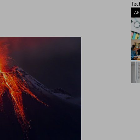
Tec
AR