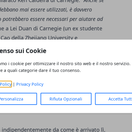
hiarato Ken Caldeira di Carnegie. "
Anche se
ebbano mai essere utilizzati, è davvero
o potrebbero essere necessari per aiutare ad
me a Lei Duan di Carnegie (un ex studente
 Cao della Zhejiang University e
itute of Science, hanno iniziato a
enso sui Cookie
di un'eruzione vulcanica e della
amo i cookie per ottimizzare il nostro sito web e il nostro servizio.
o modelli sofisticati per studiare l'impatto
re a quali categorie dare il tuo consenso.
ulcano, che rilascia particelle che
Policy
|
Privacy Policy
chi anni e di una
distribuzione
ne, che richiede il mantenimento di uno
Personalizza
Rifiuta Opzionali
Accetta Tut
e indipendentemente da come è arrivato lì,