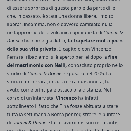
di essere sorpresa di queste parole da parte di lei
che, in passato, è stata una donna libera, “molto
libera”. Insomma, non è davvero cambiato nulla
nell’approccio della vulcanica opinionista di
Uomini &
Donne
che, come già detto,
fa trapelare molto poco
della sua vita privata.
Il capitolo con Vincenzo
Ferrara, ribadiamo, si è aperto per lei dopo la
fine
del matrimonio con Nalli,
conosciuto proprio nello
studio di
Uomini & Donne
e sposato nel 2005. La
storia con Ferrara, iniziata circa due anni fa, ha
avuto come principale ostacolo la distanza. Nel
corso di un’intervista,
Vincenzo
ha infatti
sottolineato il fatto che Tina fosse abituata a stare
tutta la settimana a Roma per registrare le puntate
di
Uomini & Donne
e lui al lavoro nel suo ristorante,
una situazione che dava loro la possibilità di vedersi