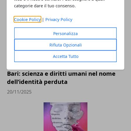
ARTICOLI CORRELATI
categorie dare il tuo consenso.
Cookie Policy
|
Privacy Policy
Personalizza
Rifiuta Opzionali
Accetta Tutto
Il professor Nuzzolese, a Torino come a
Bari: scienza e diritti umani nel nome
dell’identità perduta
20/11/2025