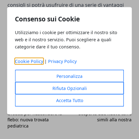
consigli si potrà usufruire di una serie di vantaggi
economici di non poco conto. Pernottare in un
Consenso sui Cookie
ottimo hotel è sempre un piacere, ma se si può
anche risparmiare non è di certo un male.
Utilizziamo i cookie per ottimizzare il nostro sito
web e il nostro servizio. Puoi scegliere a quali
categorie dare il tuo consenso.
Cookie Policy
|
Privacy Policy
Facebook
Twitter
Whatsapp
Personalizza
Rifiuta Opzionali
Accetta Tutto
Articolo Precedente
Articolo Successivo
Orsetto per nascondere la
Scoperte due nuove terre
flebo: nuova trovata
simili alla nostra
pediatrica