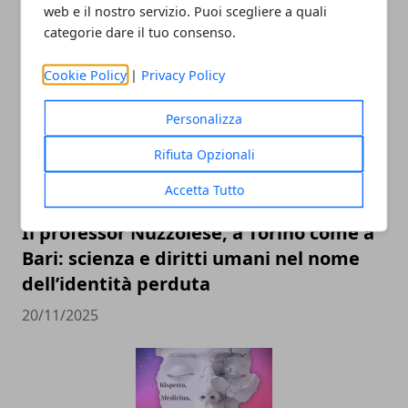
web e il nostro servizio. Puoi scegliere a quali
categorie dare il tuo consenso.
ARTICOLI CORRELATI
Cookie Policy
|
Privacy Policy
Personalizza
Rifiuta Opzionali
Accetta Tutto
Il professor Nuzzolese, a Torino come a
Bari: scienza e diritti umani nel nome
dell’identità perduta
20/11/2025