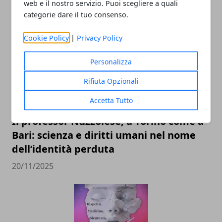
web e il nostro servizio. Puoi scegliere a quali
ARTICOLI CORRELATI
categorie dare il tuo consenso.
Cookie Policy
|
Privacy Policy
Personalizza
Rifiuta Opzionali
Accetta Tutto
Il professor Nuzzolese, a Torino come a
Bari: scienza e diritti umani nel nome
dell’identità perduta
20/11/2025