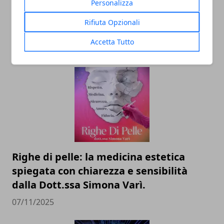
Il professor Nuzzolese, a Torino come a
Personalizza
Bari: scienza e diritti umani nel nome
Rifiuta Opzionali
dell’identità perduta
Accetta Tutto
20/11/2025
Righe di pelle: la medicina estetica
spiegata con chiarezza e sensibilità
dalla Dott.ssa Simona Varì.
07/11/2025