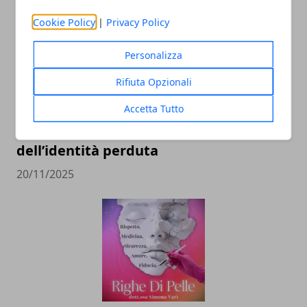
Cookie Policy
|
Privacy Policy
Personalizza
Rifiuta Opzionali
Accetta Tutto
Il professor Nuzzolese, a Torino come a
Bari: scienza e diritti umani nel nome
dell’identità perduta
20/11/2025