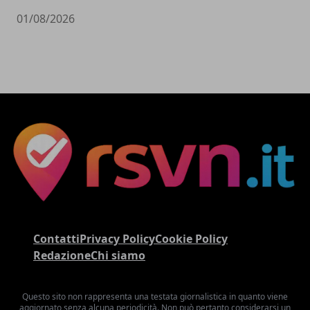
01/08/2026
Contatti
Privacy Policy
Cookie Policy
Redazione
Chi siamo
Questo sito non rappresenta una testata giornalistica in quanto viene
aggiornato senza alcuna periodicità. Non può pertanto considerarsi un