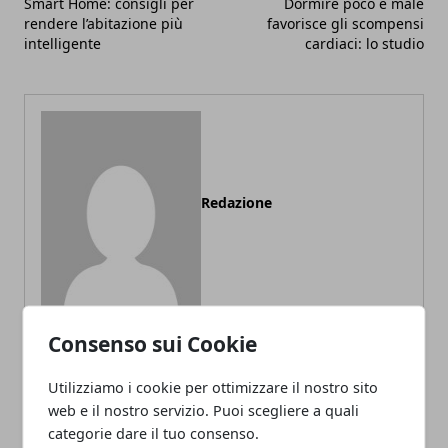
Smart Home: consigli per
Dormire poco e male
rendere l’abitazione più
favorisce gli scompensi
intelligente
cardiaci: lo studio
Redazione
Consenso sui Cookie
Utilizziamo i cookie per ottimizzare il nostro sito
ARTICOLI CORRELATI
web e il nostro servizio. Puoi scegliere a quali
categorie dare il tuo consenso.