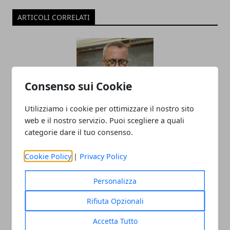
ARTICOLI CORRELATI
Consenso sui Cookie
Utilizziamo i cookie per ottimizzare il nostro sito
web e il nostro servizio. Puoi scegliere a quali
Il professor Nuzzolese, a Torino come a
categorie dare il tuo consenso.
Bari: scienza e diritti umani nel nome
Cookie Policy
|
Privacy Policy
dell’identità perduta
20/11/2025
Personalizza
Rifiuta Opzionali
Accetta Tutto