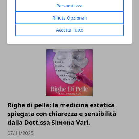
Personalizza
Il professor Nuzzolese, a Torino come a
Bari: scienza e diritti umani nel nome
Rifiuta Opzionali
dell’identità perduta
Accetta Tutto
20/11/2025
Righe di pelle: la medicina estetica
spiegata con chiarezza e sensibilità
dalla Dott.ssa Simona Varì.
07/11/2025