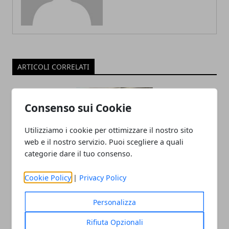
ARTICOLI CORRELATI
Consenso sui Cookie
Utilizziamo i cookie per ottimizzare il nostro sito
web e il nostro servizio. Puoi scegliere a quali
categorie dare il tuo consenso.
Il professor Nuzzolese, a Torino come a
Cookie Policy
|
Privacy Policy
Bari: scienza e diritti umani nel nome
Personalizza
dell’identità perduta
Rifiuta Opzionali
20/11/2025