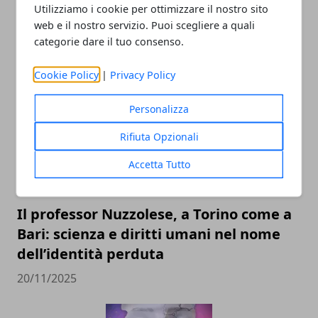
Utilizziamo i cookie per ottimizzare il nostro sito
web e il nostro servizio. Puoi scegliere a quali
categorie dare il tuo consenso.
ARTICOLI CORRELATI
Cookie Policy
|
Privacy Policy
Personalizza
Rifiuta Opzionali
Accetta Tutto
Il professor Nuzzolese, a Torino come a
Bari: scienza e diritti umani nel nome
dell’identità perduta
20/11/2025