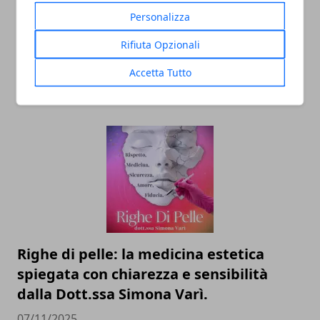
Personalizza
Il professor Nuzzolese, a Torino come a
Rifiuta Opzionali
Bari: scienza e diritti umani nel nome
Accetta Tutto
dell’identità perduta
20/11/2025
Righe di pelle: la medicina estetica
spiegata con chiarezza e sensibilità
dalla Dott.ssa Simona Varì.
07/11/2025