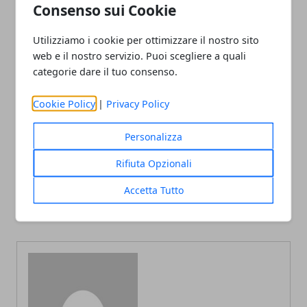
Consenso sui Cookie
Utilizziamo i cookie per ottimizzare il nostro sito
web e il nostro servizio. Puoi scegliere a quali
categorie dare il tuo consenso.
Facebook
Twitter
Whatsapp
Cookie Policy
|
Privacy Policy
Personalizza
Articolo Precedente
Articolo Successivo
Rifiuta Opzionali
Combattimento animale:
Pronto un vaccino anti-
Accetta Tutto
gli scienziati ne studiano la
Covid? Le novità
portata