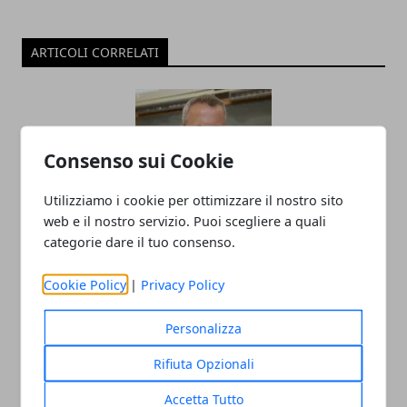
ARTICOLI CORRELATI
Consenso sui Cookie
Utilizziamo i cookie per ottimizzare il nostro sito
web e il nostro servizio. Puoi scegliere a quali
categorie dare il tuo consenso.
Il professor Nuzzolese, a Torino come a
Bari: scienza e diritti umani nel nome
Cookie Policy
|
Privacy Policy
dell’identità perduta
Personalizza
20/11/2025
Rifiuta Opzionali
Accetta Tutto