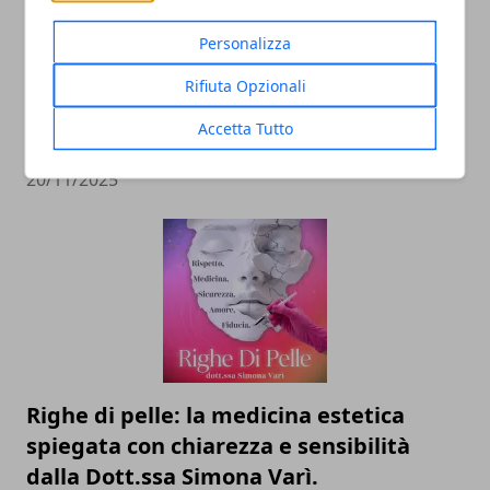
Personalizza
Il professor Nuzzolese, a Torino come a
Rifiuta Opzionali
Bari: scienza e diritti umani nel nome
Accetta Tutto
dell’identità perduta
20/11/2025
Righe di pelle: la medicina estetica
spiegata con chiarezza e sensibilità
dalla Dott.ssa Simona Varì.