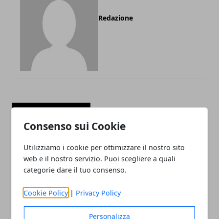
Redazione
ARTICOLI CORRELATI
Consenso sui Cookie
Utilizziamo i cookie per ottimizzare il nostro sito
web e il nostro servizio. Puoi scegliere a quali
categorie dare il tuo consenso.
Cookie Policy
|
Privacy Policy
Il professor Nuzzolese, a Torino come a
Personalizza