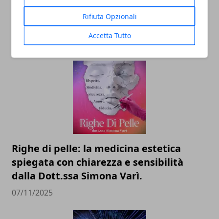
Bari: scienza e diritti umani nel nome
Rifiuta Opzionali
dell’identità perduta
Accetta Tutto
20/11/2025
Righe di pelle: la medicina estetica
spiegata con chiarezza e sensibilità
dalla Dott.ssa Simona Varì.
07/11/2025