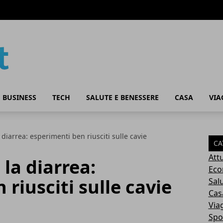
 BUSINESS
TECH
SALUTE E BENESSERE
CASA
VIA
diarrea: esperimenti ben riusciti sulle cavie
CA
Attu
la diarrea:
Eco
riusciti sulle cavie
Sal
Cas
Via
Spo