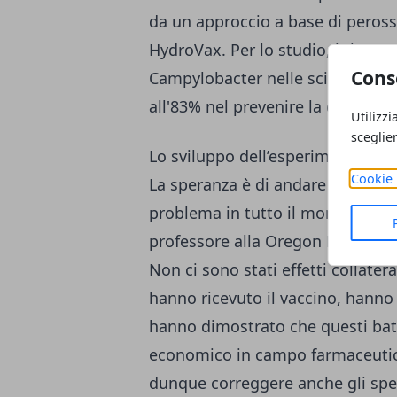
da un approccio a base di peros
HydroVax. Per lo studio, i ricerca
Cons
Campylobacter nelle scimmie rhe
all'83% nel prevenire la diarrea 
Utilizzi
sceglie
Lo sviluppo dell’esperimento
Cookie 
La speranza è di andare avanti ne
problema in tutto il mondo. Coord
professore alla Oregon Health an
Non ci sono stati effetti collater
hanno ricevuto il vaccino, hanno o
hanno dimostrato che questi bat
economico in campo farmaceutico
dunque correggere anche gli sperp