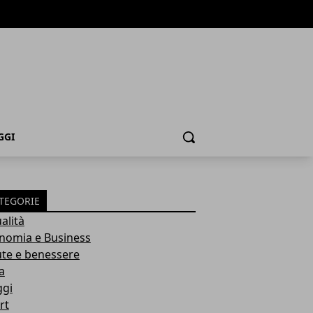
GGI
Cerca
TEGORIE
alità
nomia e Business
ute e benessere
a
ggi
rt