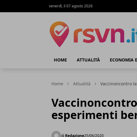
venerdì, il 07 agosto 2026
Rsvn.it
HOME
ATTUALITÀ
ECONOMIA E
Home
Attualità
Vaccinoncontro la 
Vaccinoncontro 
esperimenti ben 
di
Redazione
25/06/2020