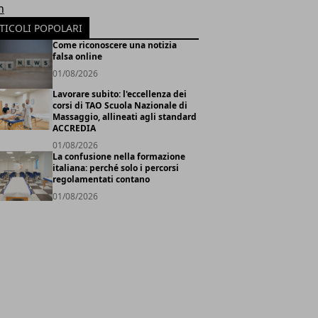
h
TICOLI POPOLARI
Come riconoscere una notizia
falsa online
01/08/2026
Lavorare subito: l'eccellenza dei
corsi di TAO Scuola Nazionale di
Massaggio, allineati agli standard
ACCREDIA
01/08/2026
La confusione nella formazione
italiana: perché solo i percorsi
regolamentati contano
01/08/2026