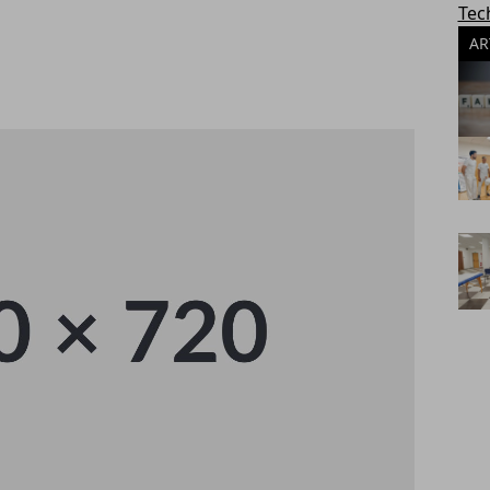
Tec
AR