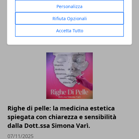
Personalizza
Il professor Nuzzolese, a Torino come a
Rifiuta Opzionali
Bari: scienza e diritti umani nel nome
dell’identità perduta
Accetta Tutto
20/11/2025
Righe di pelle: la medicina estetica
spiegata con chiarezza e sensibilità
dalla Dott.ssa Simona Varì.
07/11/2025