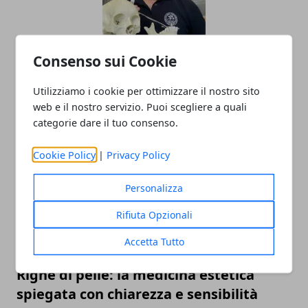
Consenso sui Cookie
Il professor Nuzzolese, a Torino come a
Bari: scienza e diritti umani nel nome
Utilizziamo i cookie per ottimizzare il nostro sito
dell’identità perduta
web e il nostro servizio. Puoi scegliere a quali
categorie dare il tuo consenso.
20/11/2025
Cookie Policy
|
Privacy Policy
Personalizza
Rifiuta Opzionali
Accetta Tutto
Righe di pelle: la medicina estetica
spiegata con chiarezza e sensibilità