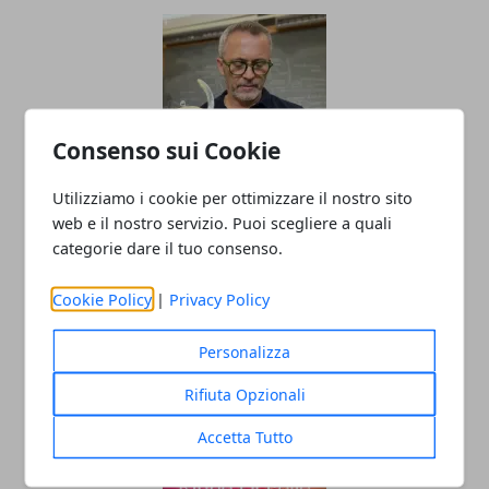
Consenso sui Cookie
Utilizziamo i cookie per ottimizzare il nostro sito
Il professor Nuzzolese, a Torino come a
web e il nostro servizio. Puoi scegliere a quali
Bari: scienza e diritti umani nel nome
categorie dare il tuo consenso.
dell’identità perduta
Cookie Policy
|
Privacy Policy
20/11/2025
Personalizza
Rifiuta Opzionali
Accetta Tutto