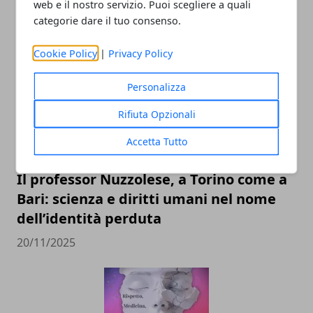
web e il nostro servizio. Puoi scegliere a quali
categorie dare il tuo consenso.
ARTICOLI CORRELATI
Cookie Policy
|
Privacy Policy
Personalizza
Rifiuta Opzionali
Accetta Tutto
Il professor Nuzzolese, a Torino come a
Bari: scienza e diritti umani nel nome
dell’identità perduta
20/11/2025