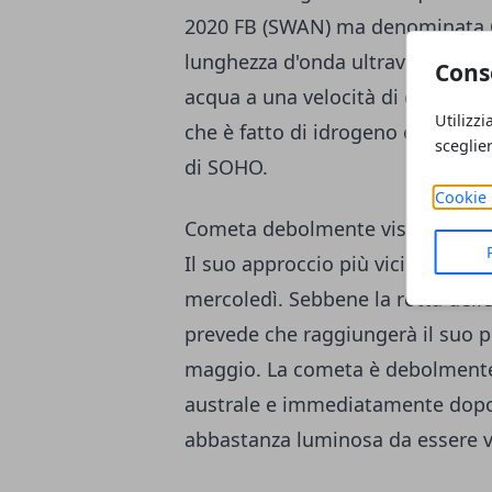
2020 FB (SWAN) ma denominata C
lunghezza d'onda ultravioletta,
Cons
acqua a una velocità di circa 1,3 
Utilizzi
che è fatto di idrogeno e ossigen
sceglie
di SOHO.
Cookie 
Cometa debolmente visibile
Il suo approccio più vicino alla t
mercoledì. Sebbene la rotta dell
prevede che raggiungerà il suo per
maggio. La cometa è debolmente 
australe e immediatamente dopo 
abbastanza luminosa da essere vi