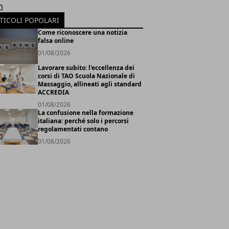
h
TICOLI POPOLARI
Come riconoscere una notizia
falsa online
01/08/2026
Lavorare subito: l'eccellenza dei
corsi di TAO Scuola Nazionale di
Massaggio, allineati agli standard
ACCREDIA
01/08/2026
La confusione nella formazione
italiana: perché solo i percorsi
regolamentati contano
01/08/2026