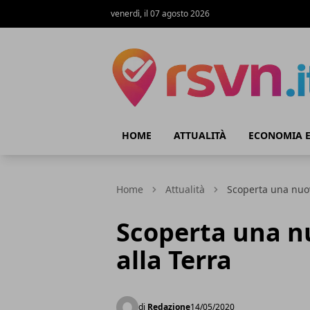
venerdì, il 07 agosto 2026
Rsvn.it
HOME
ATTUALITÀ
ECONOMIA E
Home
Attualità
Scoperta una nuov
Scoperta una n
alla Terra
di
Redazione
14/05/2020