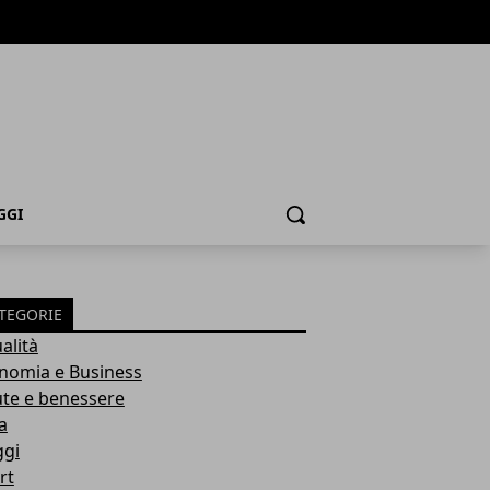
GGI
Cerca
TEGORIE
alità
nomia e Business
ute e benessere
a
ggi
rt