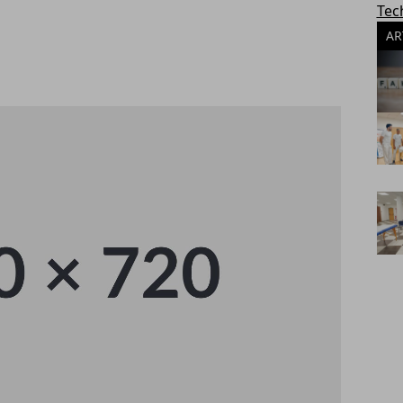
Tec
AR