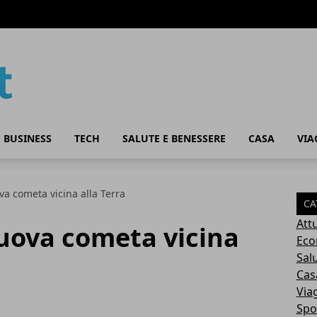
 BUSINESS
TECH
SALUTE E BENESSERE
CASA
VIA
a cometa vicina alla Terra
CA
Attu
uova cometa vicina
Eco
Sal
Cas
Via
Spo