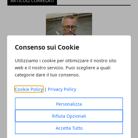
ARTICOLI CORRELATI
Consenso sui Cookie
Utilizziamo i cookie per ottimizzare il nostro sito
Il professor Nuzzolese, a Torino come a
web e il nostro servizio. Puoi scegliere a quali
categorie dare il tuo consenso.
Bari: scienza e diritti umani nel nome
dell’identità perduta
Cookie Policy
|
Privacy Policy
20/11/2025
Personalizza
Rifiuta Opzionali
Accetta Tutto