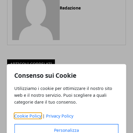
Redazione
ARTICOLI CORRELATI
Consenso sui Cookie
Utilizziamo i cookie per ottimizzare il nostro sito
web e il nostro servizio. Puoi scegliere a quali
categorie dare il tuo consenso.
Cookie Policy
|
Privacy Policy
Il professor Nuzzolese, a Torino come a
Personalizza