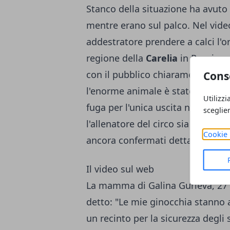
Stanco della situazione ha avuto l
mentre erano sul palco. Nel video
addestratore prendere a calci l'ors
regione della
Carelia
in Russia, n
con il pubblico chiaramente in ba
Cons
l'enorme animale è stato colpito 
Utilizzi
fuga per l'unica uscita nel tendon
sceglie
l'allenatore del circo sia rimasto 
Cookie 
ancora confermati dettagli.
Il video sul web
La mamma di Galina Gurieva, 27 a
detto: "Le mie ginocchia stanno 
un recinto per la sicurezza degli 