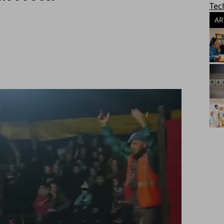
Tec
AR