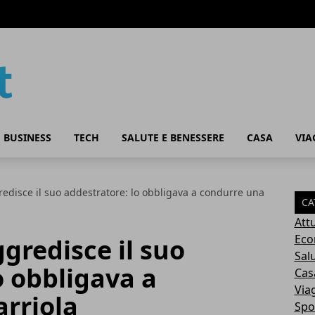
 BUSINESS
TECH
SALUTE E BENESSERE
CASA
VIA
redisce il suo addestratore: lo obbligava a condurre una
CA
Attu
Eco
ggredisce il suo
Sal
o obbligava a
Cas
Via
rriola
Spo