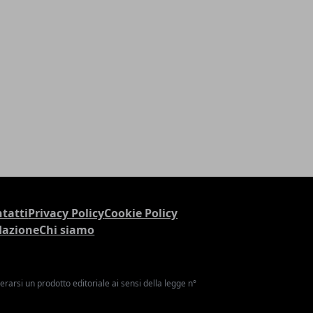
tatti
Privacy Policy
Cookie Policy
dazione
Chi siamo
arsi un prodotto editoriale ai sensi della legge n°