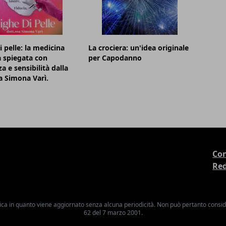
i pelle: la medicina
La crociera: un'idea originale
a spiegata con
per Capodanno
a e sensibilità dalla
a Simona Varì.
Con
Re
ica in quanto viene aggiornato senza alcuna periodicità. Non può pertanto consider
62 del 7 marzo 2001.