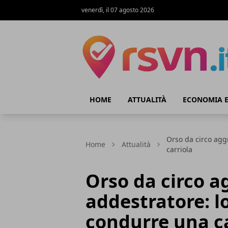
venerdì, il 07 agosto 2026
Rsvn.it
HOME
ATTUALITÀ
ECONOMIA E
Orso da circo agg
Home
Attualità
carriola
Orso da circo a
addestratore: l
condurre una ca