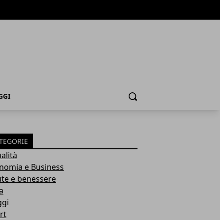
GGI
Cerca
TEGORIE
alità
nomia e Business
ute e benessere
a
ggi
rt