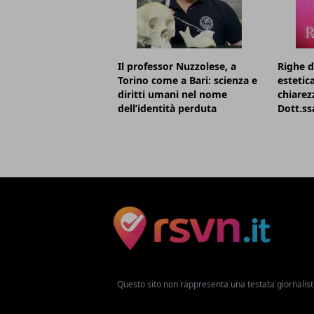
Il professor Nuzzolese, a
Righe d
Torino come a Bari: scienza e
estetic
diritti umani nel nome
chiarezz
dell’identità perduta
Dott.ss
Questo sito non rappresenta una testata giornalist