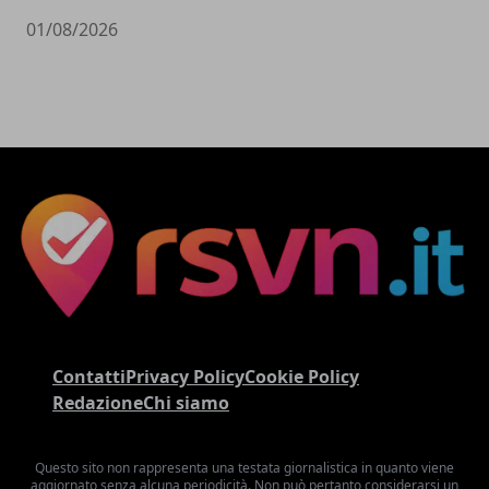
01/08/2026
Contatti
Privacy Policy
Cookie Policy
Redazione
Chi siamo
Questo sito non rappresenta una testata giornalistica in quanto viene
aggiornato senza alcuna periodicità. Non può pertanto considerarsi un