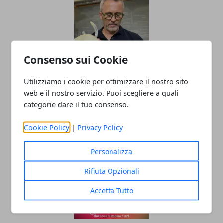
Consenso sui Cookie
Il professor Nuzzolese, a Torino come a
Utilizziamo i cookie per ottimizzare il nostro sito
web e il nostro servizio. Puoi scegliere a quali
Bari: scienza e diritti umani nel nome
categorie dare il tuo consenso.
dell’identità perduta
20/11/2025
Cookie Policy
|
Privacy Policy
Personalizza
Rifiuta Opzionali
Accetta Tutto