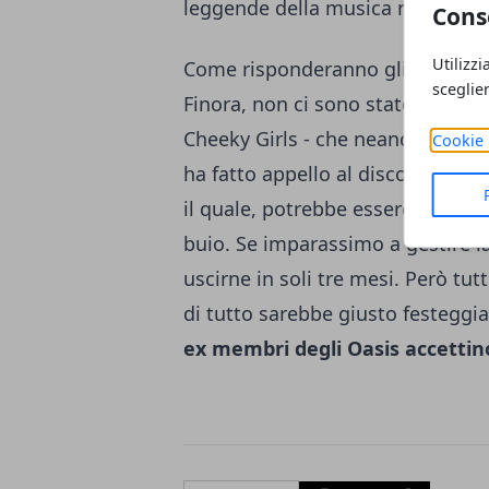
leggende della musica nella line-
Cons
Utilizzi
Come risponderanno gli ex Oasi
sceglie
Finora, non ci sono state rispost
Cheeky Girls - che neanche Liam
Cookie 
ha fatto appello al discorso del 
il quale, potrebbe esserci luce a
buio. Se imparassimo a gestire l
uscirne in soli tre mesi. Però tut
di tutto sarebbe giusto festeggi
ex membri degli Oasis accettino