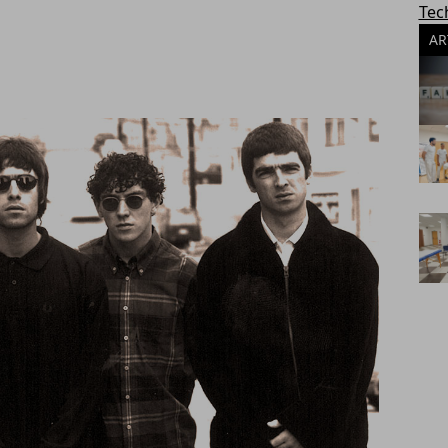
Tec
AR