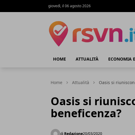
giovedì, il 06 agosto 2026
Rsvn.it
HOME
ATTUALITÀ
ECONOMIA E
Home
Attualità
Oasis si riunisco
Oasis si riunis
beneficenza?
di
Redazione
20/03/2020