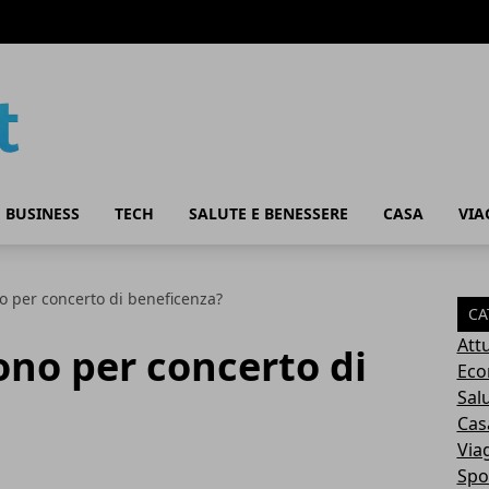
 BUSINESS
TECH
SALUTE E BENESSERE
CASA
VIA
no per concerto di beneficenza?
CA
Attu
cono per concerto di
Eco
Sal
Cas
Via
Spo