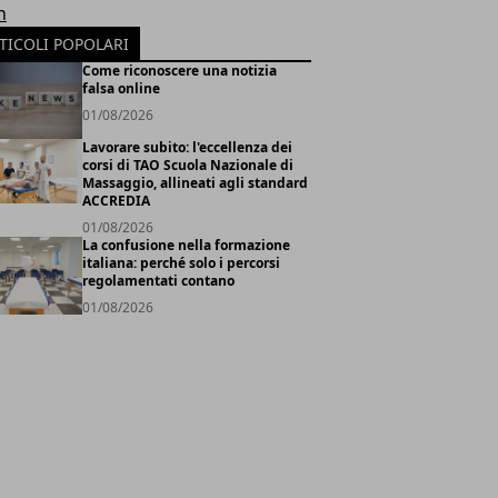
h
TICOLI POPOLARI
Come riconoscere una notizia
falsa online
01/08/2026
Lavorare subito: l'eccellenza dei
corsi di TAO Scuola Nazionale di
Massaggio, allineati agli standard
ACCREDIA
01/08/2026
La confusione nella formazione
italiana: perché solo i percorsi
regolamentati contano
01/08/2026