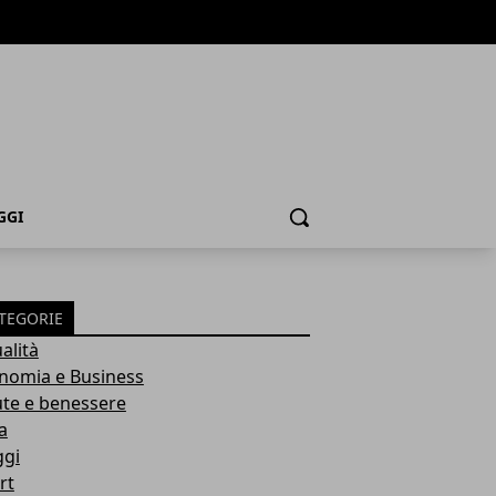
GGI
Cerca
TEGORIE
alità
nomia e Business
ute e benessere
a
ggi
rt