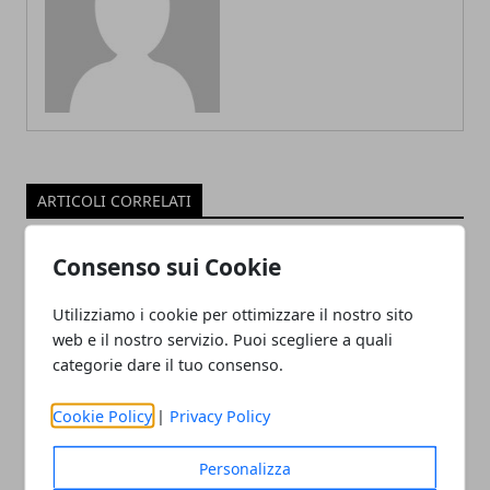
ARTICOLI CORRELATI
Consenso sui Cookie
Utilizziamo i cookie per ottimizzare il nostro sito
web e il nostro servizio. Puoi scegliere a quali
categorie dare il tuo consenso.
Cookie Policy
|
Privacy Policy
Il professor Nuzzolese, a Torino come a
Bari: scienza e diritti umani nel nome
Personalizza