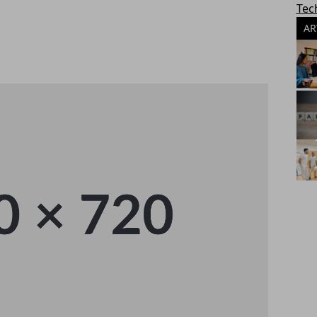
Tec
AR