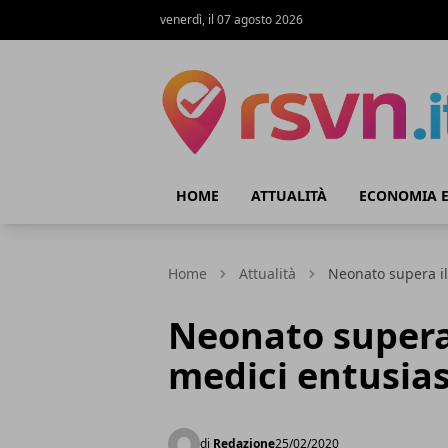
venerdì, il 07 agosto 2026
Rsvn.it
HOME
ATTUALITÀ
ECONOMIA E
Home
Attualità
Neonato supera il
Neonato supera 
medici entusias
di
Redazione
25/02/2020