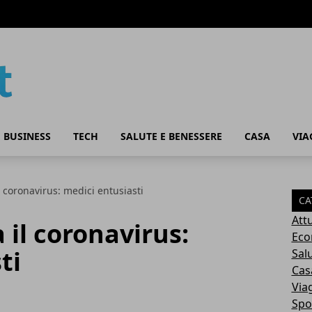
 BUSINESS
TECH
SALUTE E BENESSERE
CASA
VIA
 coronavirus: medici entusiasti
CA
Attu
il coronavirus:
Eco
ti
Sal
Cas
Via
Spo