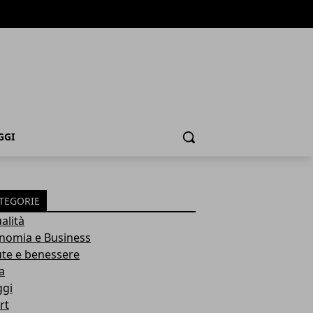
GGI
Cerca
TEGORIE
alità
nomia e Business
ute e benessere
a
ggi
rt