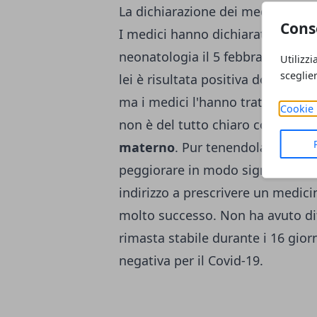
La dichiarazione dei medici
Cons
I medici hanno dichiarato che la p
neonatologia il 5 febbraio. Sua 
Utilizzi
sceglie
lei è risultata positiva dopo l'arr
ma i medici l'hanno trattato com
Cookie 
non è del tutto chiaro come i neo
materno
. Pur tenendola sotto c
peggiorare in modo significativo.
indirizzo a prescrivere un medici
molto successo. Non ha avuto diff
rimasta stabile durante i 16 giorn
negativa per il Covid-19.