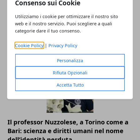
Consenso sui Cookie
Utilizziamo i cookie per ottimizzare il nostro sito
web e il nostro servizio. Puoi scegliere a quali
categorie dare il tuo consenso.
Cookie Policy
|
Privacy Policy
ARTICOLI CORRELATI
Personalizza
Rifiuta Opzionali
Accetta Tutto
Il professor Nuzzolese, a Torino come a
Bari: scienza e diritti umani nel nome
dell’identità perduta