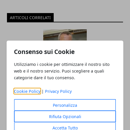
ARTICOLI CORRELATI
Consenso sui Cookie
Utilizziamo i cookie per ottimizzare il nostro sito
web e il nostro servizio. Puoi scegliere a quali
categorie dare il tuo consenso.
Il professor Nuzzolese, a Torino come a
Bari: scienza e diritti umani nel nome
Cookie Policy
|
Privacy Policy
dell’identità perduta
Personalizza
20/11/2025
Rifiuta Opzionali
Accetta Tutto