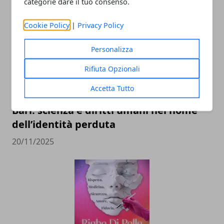
categorie dare il tuo consenso.
Cookie Policy
|
Privacy Policy
Personalizza
Rifiuta Opzionali
Accetta Tutto
Il professor Nuzzolese, a Torino come a
Bari: scienza e diritti umani nel nome
dell’identità perduta
20/11/2025