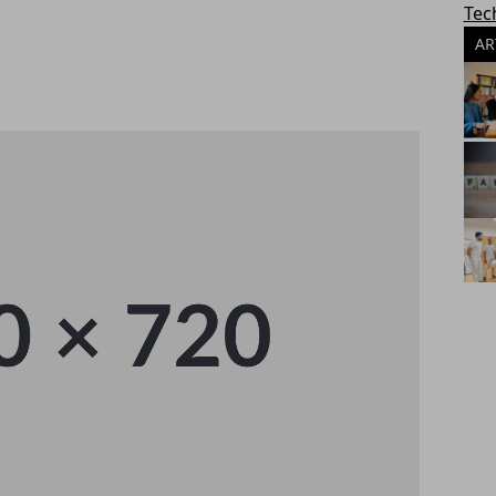
Tec
AR