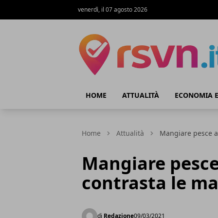
venerdì, il 07 agosto 2026
Rsvn.it
HOME
ATTUALITÀ
ECONOMIA E
Home
Attualità
Mangiare pesce a 
Mangiare pesce
contrasta le ma
di
Redazione
09/03/2021