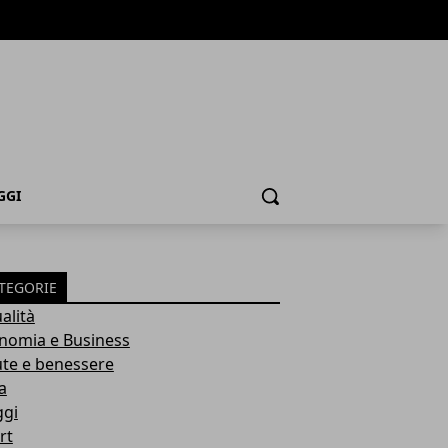
GGI
Cerca
TEGORIE
alità
nomia e Business
ute e benessere
a
ggi
rt