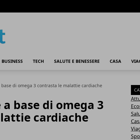
 BUSINESS
TECH
SALUTE E BENESSERE
CASA
VIA
base di omega 3 contrasta le malattie cardiache
CA
Attu
 a base di omega 3
Eco
lattie cardiache
Sal
Cas
Via
Spo