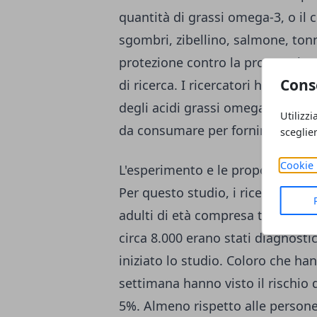
quantità di grassi omega-3, o il
sgombri, zibellino, salmone, ton
protezione contro la progressione
Cons
di ricerca. I ricercatori hanno esa
degli acidi grassi omega-3, ma re
Utilizzi
da consumare per fornire protez
sceglie
Cookie 
L'esperimento e le proposte della
Per questo studio, i ricercatori h
adulti di età compresa tra 46 e 6
circa 8.000 erano stati diagnost
iniziato lo studio. Coloro che ha
settimana hanno visto il rischio
5%. Almeno rispetto alle perso