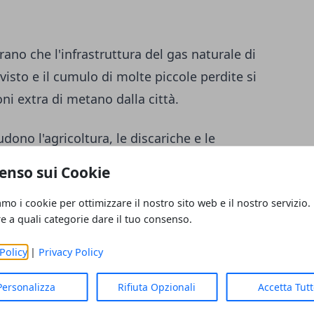
rano che l'infrastruttura del gas naturale di
isto e il cumulo di molte piccole perdite si
ni extra di metano dalla città.
udono l'agricoltura, le discariche e le
tture del gas naturale e le fonti naturali come
enso sui Cookie
amo i cookie per ottimizzare il nostro sito web e il nostro servizio.
re a quali categorie dare il tuo consenso.
no si basano in genere su un approccio "dal
ssioni sono state calcolate sulla base di
Policy
|
Privacy Policy
Personalizza
Rifiuta Opzionali
Accetta Tut
 da marzo 2018 a ottobre 2020 e modelli di