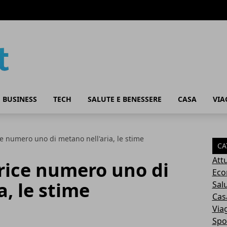
 BUSINESS
TECH
SALUTE E BENESSERE
CASA
VIA
e numero uno di metano nell'aria, le stime
CA
Attu
rice numero uno di
Eco
a, le stime
Sal
Cas
Via
Spo