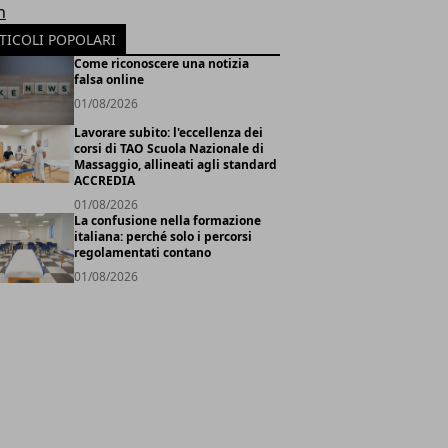
h
TICOLI POPOLARI
Come riconoscere una notizia
falsa online
01/08/2026
Lavorare subito: l'eccellenza dei
corsi di TAO Scuola Nazionale di
Massaggio, allineati agli standard
ACCREDIA
01/08/2026
La confusione nella formazione
italiana: perché solo i percorsi
regolamentati contano
01/08/2026