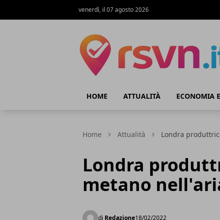
venerdì, il 07 agosto 2026
Rsvn.it
HOME
ATTUALITÀ
ECONOMIA E
Home
Attualità
Londra produttric
Londra produtt
metano nell'ari
di
Redazione
18/02/2022