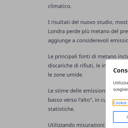
climatico.
I risultati del nuovo studio, most
Londra perde più metano del prev
aggiunge a considerevoli emissio
Le principali fonti di metano incl
discariche di rifiuti, le infrastru
Cons
le zone umide.
Utilizzi
sceglie
Le stime delle emissioni di meta
basso verso l'alto", in cui le emi
Cookie 
statistiche.
Utilizzando misurazioni continue