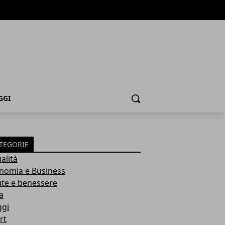
GGI
Cerca
TEGORIE
alità
nomia e Business
ute e benessere
a
ggi
rt