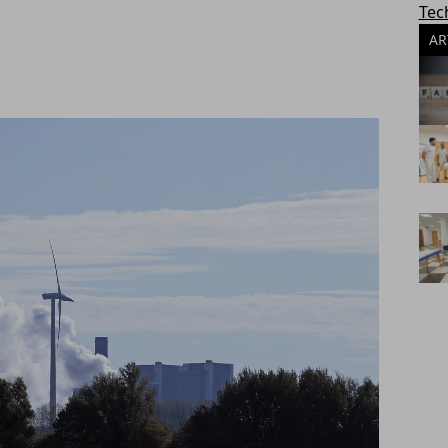
Tec
AR