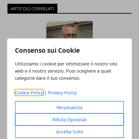
ARTICOLI CORRELATI
Consenso sui Cookie
Utilizziamo i cookie per ottimizzare il nostro sito
web e il nostro servizio. Puoi scegliere a quali
Il professor Nuzzolese, a Torino come a
categorie dare il tuo consenso.
Bari: scienza e diritti umani nel nome
Cookie Policy
|
Privacy Policy
dell’identità perduta
20/11/2025
Personalizza
Rifiuta Opzionali
Accetta Tutto