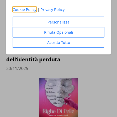
Cookie Policy
|
Privacy Policy
Personalizza
Rifiuta Opzionali
Accetta Tutto
Il professor Nuzzolese, a Torino come a
Bari: scienza e diritti umani nel nome
dell’identità perduta
20/11/2025