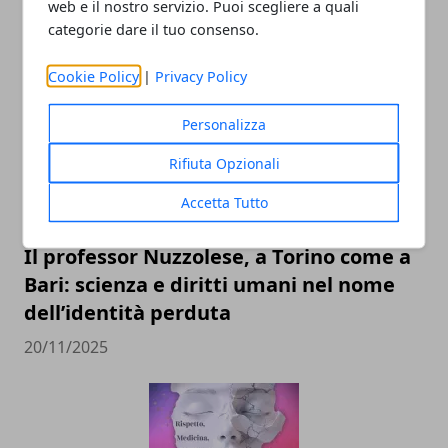
web e il nostro servizio. Puoi scegliere a quali
categorie dare il tuo consenso.
ARTICOLI CORRELATI
Cookie Policy
|
Privacy Policy
Personalizza
Rifiuta Opzionali
Accetta Tutto
Il professor Nuzzolese, a Torino come a
Bari: scienza e diritti umani nel nome
dell’identità perduta
20/11/2025