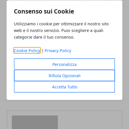
o specie. Basta dare uno sguardo anche sul web per
trovare quello più particolare per te.
Consenso sui Cookie
Utilizziamo i cookie per ottimizzare il nostro sito
web e il nostro servizio. Puoi scegliere a quali
categorie dare il tuo consenso.
Facebook
Twitter
Whatsapp
Cookie Policy
|
Privacy Policy
Personalizza
Rifiuta Opzionali
Articolo Precedente
Articolo Successivo
Trasformazione e
Come scegliere l'abito da
Accetta Tutto
innovazione digitale nei
sposa
processi aziendali