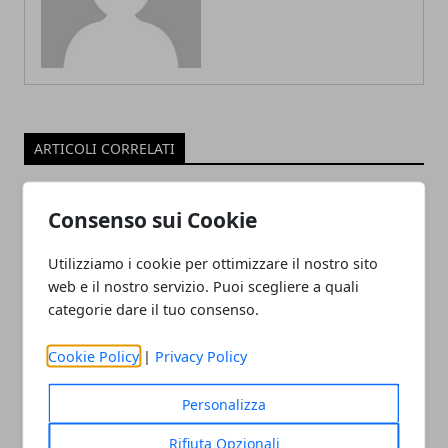
ARTICOLI CORRELATI
Consenso sui Cookie
Utilizziamo i cookie per ottimizzare il nostro sito
web e il nostro servizio. Puoi scegliere a quali
categorie dare il tuo consenso.
Cookie Policy
|
Privacy Policy
Il professor Nuzzolese, a Torino come a
Bari: scienza e diritti umani nel nome
Personalizza
dell’identità perduta
Rifiuta Opzionali