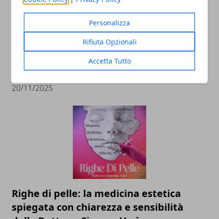
Personalizza
Rifiuta Opzionali
Il professor Nuzzolese, a Torino come a
Bari: scienza e diritti umani nel nome
Accetta Tutto
dell’identità perduta
20/11/2025
Righe di pelle: la medicina estetica
spiegata con chiarezza e sensibilità