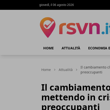
giovedì, il 06 agosto 2026
Rsvn.it
HOME
ATTUALITÀ
ECONOMIA E
Il cambiamento cli
Home
Attualità
preoccupanti
Il cambiamento
mettendo in cris
preoccupanti