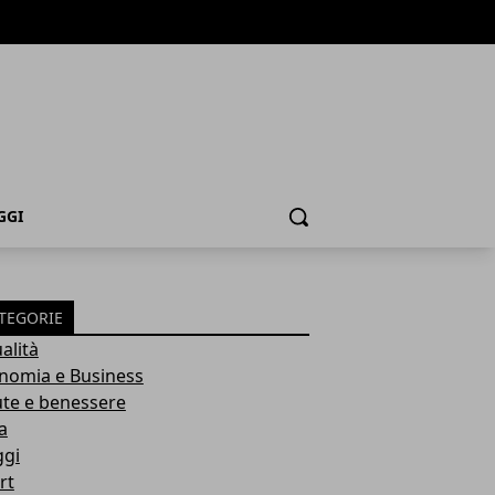
GGI
Cerca
TEGORIE
alità
nomia e Business
ute e benessere
a
ggi
rt