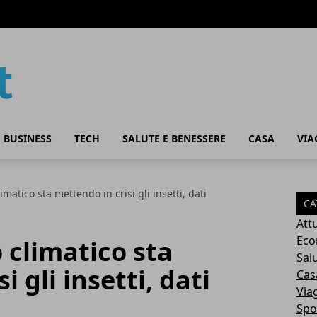
 BUSINESS
TECH
SALUTE E BENESSERE
CASA
VIA
matico sta mettendo in crisi gli insetti, dati
CA
Attu
Eco
 climatico sta
Sal
i gli insetti, dati
Cas
Via
Spo