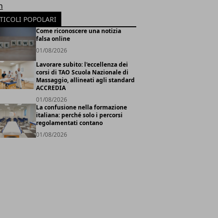
h
TICOLI POPOLARI
Come riconoscere una notizia
falsa online
01/08/2026
Lavorare subito: l'eccellenza dei
corsi di TAO Scuola Nazionale di
Massaggio, allineati agli standard
ACCREDIA
01/08/2026
La confusione nella formazione
italiana: perché solo i percorsi
regolamentati contano
01/08/2026