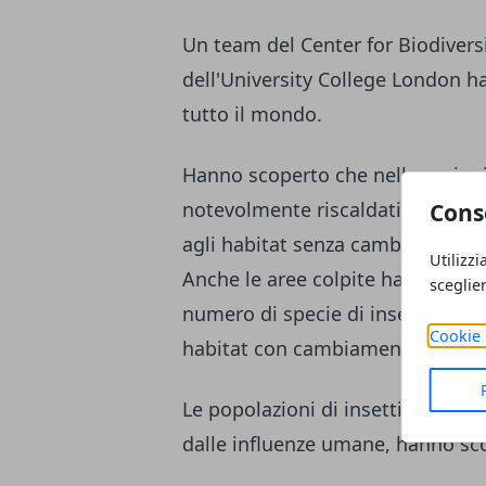
Un team del Center for Biodiver
dell'University College London ha
tutto il mondo.
Hanno scoperto che nelle regioni 
notevolmente riscaldati, il numer
Cons
agli habitat senza cambiamenti cl
Utilizzi
Anche le aree colpite hanno subi
sceglie
numero di specie di insetti in que
Cookie 
habitat con cambiamenti climatici
Le popolazioni di insetti negli ec
dalle influenze umane, hanno scop