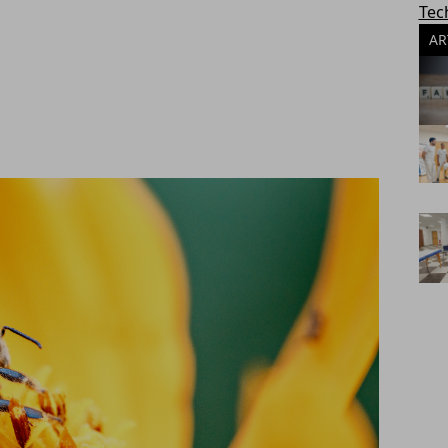
Tec
AR