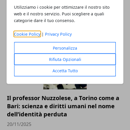
Utilizziamo i cookie per ottimizzare il nostro sito
web e il nostro servizio. Puoi scegliere a quali
categorie dare il tuo consenso.
Cookie Policy
|
Privacy Policy
ARTICOLI CORRELATI
Personalizza
Rifiuta Opzionali
Accetta Tutto
Il professor Nuzzolese, a Torino come a
Bari: scienza e diritti umani nel nome
dell’identità perduta
20/11/2025