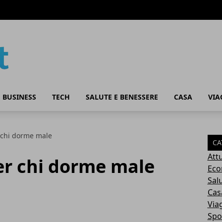
 BUSINESS
TECH
SALUTE E BENESSERE
CASA
VIA
r chi dorme male
CA
Attu
per chi dorme male
Eco
Sal
Cas
Via
Spo