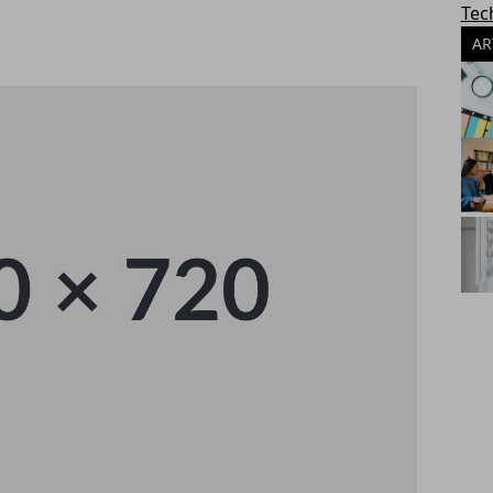
Tec
AR