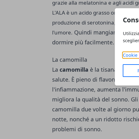
grazie alla melatonina e agli acidi g
L'ALA è un acido grasso omega-3 ch
Cons
produzione di serotonina, una sosta
Quindi mangiare delle no
l'umore.
Utilizzi
sceglie
dormire più facilmente.
Cookie 
La camomilla
La
camomilla
è la tisana per ecc
salute. È pieno di flavoni, un tip
l'infiammazione, aumenta l'immun
migliora la qualità del sonno. Gl
camomilla due volte al giorno pu
notte, nonché a un ridotto rischi
problemi di sonno.