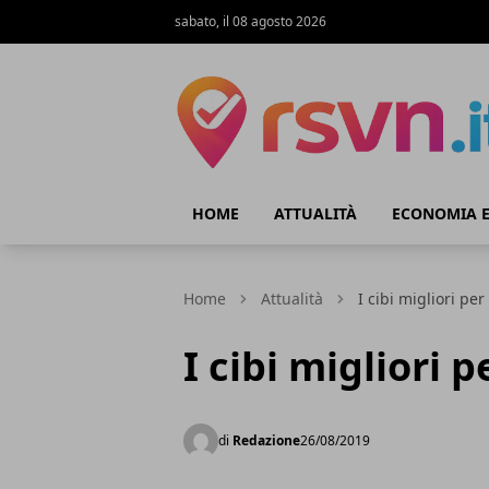
sabato, il 08 agosto 2026
Rsvn.it
HOME
ATTUALITÀ
ECONOMIA E
Home
Attualità
I cibi migliori pe
I cibi migliori 
di
Redazione
26/08/2019