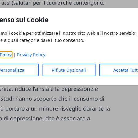
rassi (salutari per il cuore) che contengono.
e il corpo converte in DHA, che aumenta la
enso sui Cookie
nza chimica del cervello che regola il sonno e
ci prima di andare a letto può aiutare a
amo i cookie per ottimizzare il nostro sito web e il nostro servizio.
re a quali categorie dare il tuo consenso.
Policy
|
Privacy Policy
ellenza, che offre numerosi benefici per la
Personalizza
Rifiuta Opzionali
Accetta Tut
o di antiossidante che riduce
ità, riduce l'ansia e la depressione e
i studi hanno scoperto che il consumo di
ò portare a un minore risveglio durante la
o di depressione, che è associato a