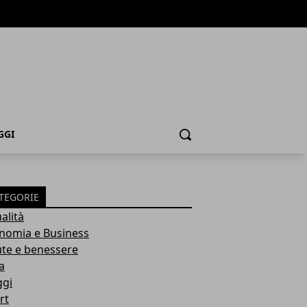
GGI
Cerca
TEGORIE
alità
nomia e Business
ute e benessere
a
ggi
rt