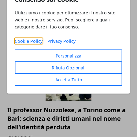
Utilizziamo i cookie per ottimizzare il nostro sito
web e il nostro servizio. Puoi scegliere a quali
categorie dare il tuo consenso.
Cookie Policy
|
Privacy Policy
ARTICOLI CORRELATI
Personalizza
Rifiuta Opzionali
Accetta Tutto
Il professor Nuzzolese, a Torino come a
Bari: scienza e diritti umani nel nome
dell’identità perduta