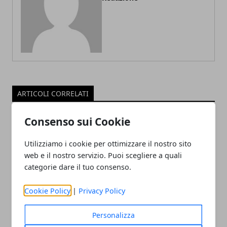
ARTICOLI CORRELATI
Consenso sui Cookie
Utilizziamo i cookie per ottimizzare il nostro sito
web e il nostro servizio. Puoi scegliere a quali
categorie dare il tuo consenso.
Cookie Policy
|
Privacy Policy
Il professor Nuzzolese, a Torino come a
Personalizza
Bari: scienza e diritti umani nel nome