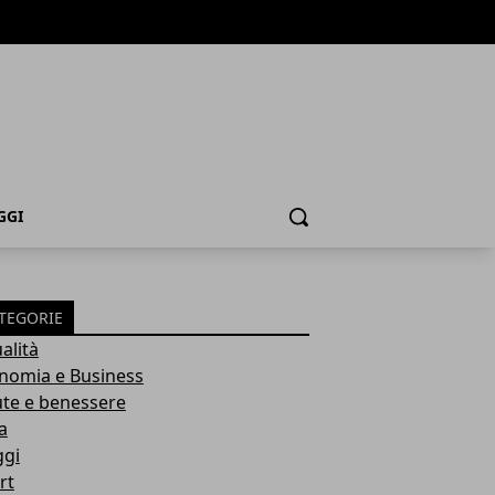
GGI
Cerca
TEGORIE
alità
nomia e Business
ute e benessere
a
ggi
rt