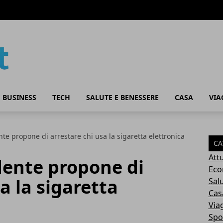
 BUSINESS
TECH
SALUTE E BENESSERE
CASA
VIA
nte propone di arrestare chi usa la sigaretta elettronica
CA
Attu
idente propone di
Eco
a la sigaretta
Sal
Cas
Via
Spo