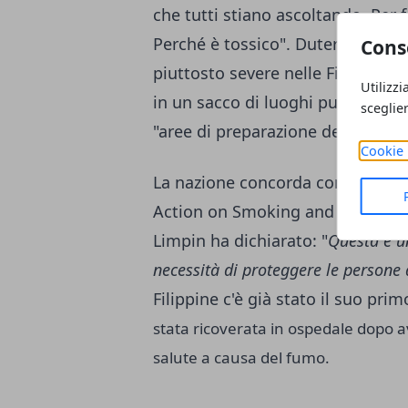
che tutti stiano ascoltando. Per 
Perché è tossico". Duterte ha gi
Cons
piuttosto severe nelle Filippine, 
Utilizzi
in un sacco di luoghi pubblici com
sceglie
"aree di preparazione del cibo" e 
Cookie 
La nazione concorda con il presi
Action on Smoking and Health Il d
Limpin ha dichiarato: "
Questa è un
necessità di proteggere le persone 
Filippine c'è già stato il suo pri
stata ricoverata in ospedale dopo 
salute a causa del fumo.