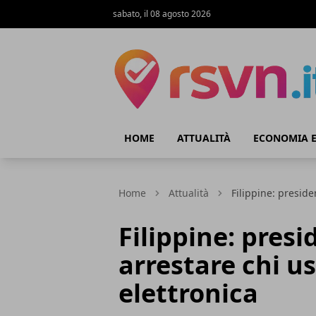
sabato, il 08 agosto 2026
Rsvn.it
HOME
ATTUALITÀ
ECONOMIA E
Home
Attualità
Filippine: preside
Filippine: pres
arrestare chi us
elettronica