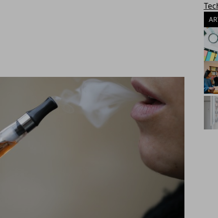
Tec
AR